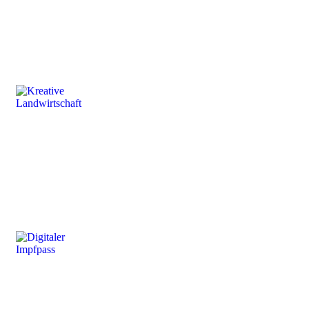
Kreative
Landwirtschaft
Der digitale Impfpass
Die "neue" alte Freiheit
gibt´s in der Apotheke