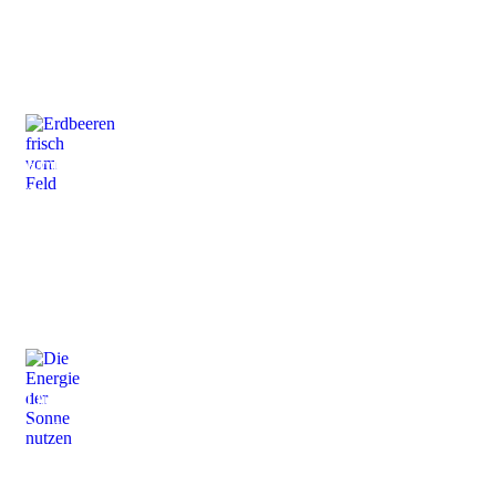
Zurück
Erdbeeren
frisch vom Feld
Saftig, süße Frucht
Die Energie
der Sonne nutzen
Licht direkt in Strom
umwandeln