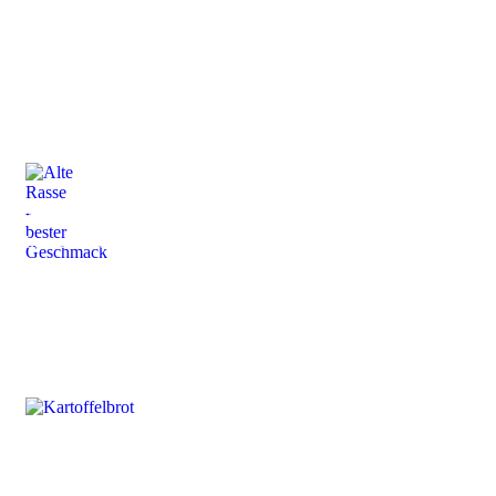
Der Stadtgutschein
Die digitale Möglichkeit für den analogen Einkauf
Alte Rasse
bester Geschmack
Kartoffelbrot
Traditionelle Backkunst