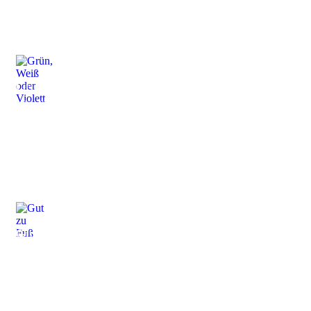
Grün, Weiß
oder Violett. Spargelzeit
die leckerste Zeit im
ganzen Jahr
Gut zu Fuß?!
Gesunde Füße tragen uns durch das gesamte Leben