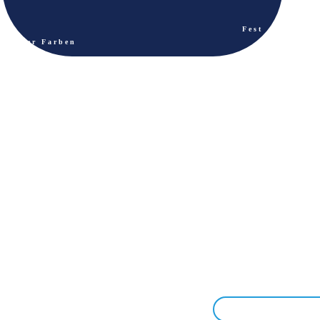
Fest
der Farben
myREGIO.TV
Gewerbestr. Süd
56a
41812 Erkelenz
02431 -
8060540
info@myregio.tv