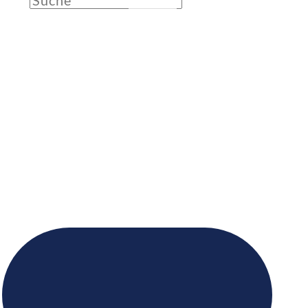
HOLI UNITED
Erlebe unvergessliche Colour Fights, Musik und DJs bei
Holi
United
Tauche ein in eine Welt voller Farben, Spaß und Freude!
Das Holi-Festival ist eine jahrhundertealte Tradition aus
Indien, die den Frühling und die Liebe feiert.
Heute wird es auf der ganzen Welt gefeiert, um die
Vielfalt und Freude des Lebens zu zelebrieren.